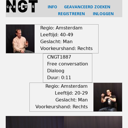
Jump
INFO
GEAVANCEERD ZOEKEN
to
REGISTREREN
INLOGGEN
navigation
Back
to
Regio: Amsterdam
top
Leeftijd: 40-49
Geslacht: Man
Voorkeurshand: Rechts
CNGT1887
Free conversation
Dialoog
Duur:
0:11
Regio: Amsterdam
Leeftijd: 20-29
Geslacht: Man
Voorkeurshand: Rechts