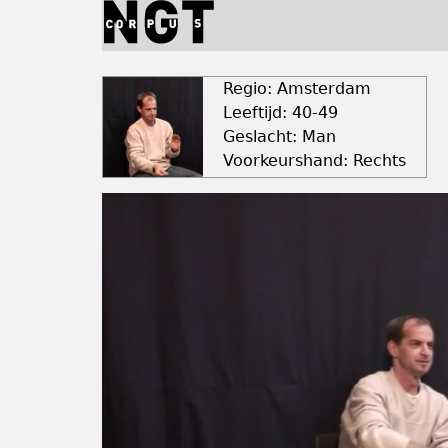
Jump
to
navigation
Back
to
Regio: Amsterdam
top
Leeftijd: 40-49
Geslacht: Man
Voorkeurshand: Rechts