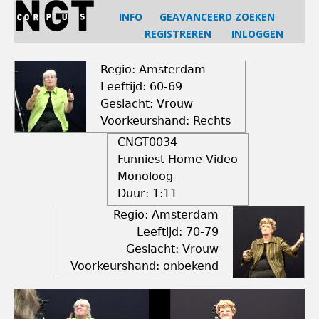
Jump
INFO
GEAVANCEERD ZOEKEN
to
REGISTREREN
INLOGGEN
navigation
Back
to
Regio: Amsterdam
top
Leeftijd: 60-69
Geslacht: Vrouw
Voorkeurshand: Rechts
CNGT0034
Funniest Home Video
Monoloog
Duur:
1:11
Regio: Amsterdam
Leeftijd: 70-79
Geslacht: Vrouw
Voorkeurshand: onbekend