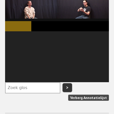
>
Verberg Annotatielijst