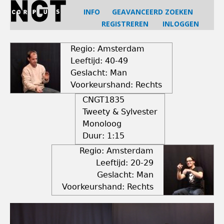
Jump
INFO
GEAVANCEERD ZOEKEN
to
REGISTREREN
INLOGGEN
navigation
Back
to
Regio: Amsterdam
top
Leeftijd: 40-49
Geslacht: Man
Voorkeurshand: Rechts
CNGT1835
Tweety & Sylvester
Monoloog
Duur:
1:15
Regio: Amsterdam
Leeftijd: 20-29
Geslacht: Man
Voorkeurshand: Rechts