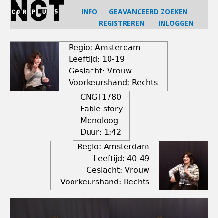
Jump
INFO
GEAVANCEERD ZOEKEN
to
REGISTREREN
INLOGGEN
navigation
Back
to
Regio: Amsterdam
top
Leeftijd: 10-19
Geslacht: Vrouw
Voorkeurshand: Rechts
CNGT1780
Fable story
Monoloog
Duur:
1:42
Regio: Amsterdam
Leeftijd: 40-49
Geslacht: Vrouw
Voorkeurshand: Rechts