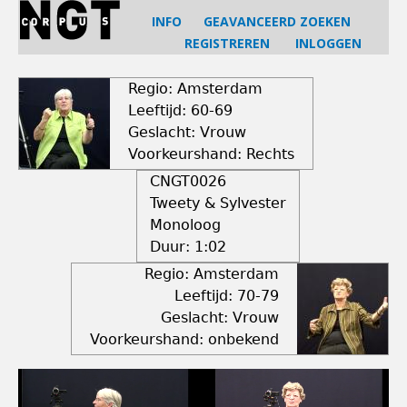
Jump
INFO
GEAVANCEERD ZOEKEN
to
REGISTREREN
INLOGGEN
navigation
Back
to
Regio: Amsterdam
top
Leeftijd: 60-69
Geslacht: Vrouw
Voorkeurshand: Rechts
CNGT0026
Tweety & Sylvester
Monoloog
Duur:
1:02
Regio: Amsterdam
Leeftijd: 70-79
Geslacht: Vrouw
Voorkeurshand: onbekend