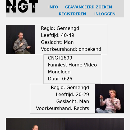
Jump
INFO
GEAVANCEERD ZOEKEN
to
REGISTREREN
INLOGGEN
navigation
Back
to
Regio: Gemengd
top
Leeftijd: 40-49
Geslacht: Man
Voorkeurshand: onbekend
CNGT1699
Funniest Home Video
Monoloog
Duur:
0:26
Regio: Gemengd
Leeftijd: 20-29
Geslacht: Man
Voorkeurshand: Rechts