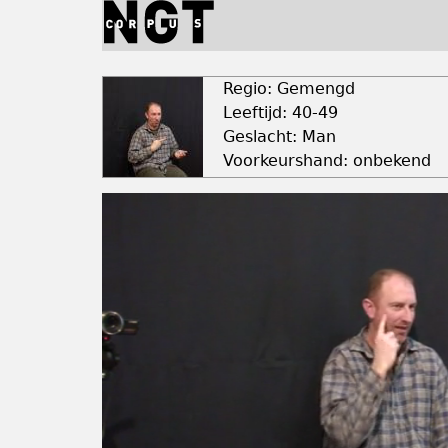
Jump
to
navigation
Back
to
Regio: Gemengd
top
Leeftijd: 40-49
Geslacht: Man
Voorkeurshand: onbekend