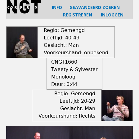
Jump
INFO
GEAVANCEERD ZOEKEN
to
REGISTREREN
INLOGGEN
navigation
Back
to
Regio: Gemengd
top
Leeftijd: 40-49
Geslacht: Man
Voorkeurshand: onbekend
CNGT1660
Tweety & Sylvester
Monoloog
Duur:
0:44
Regio: Gemengd
Leeftijd: 20-29
Geslacht: Man
Voorkeurshand: Rechts