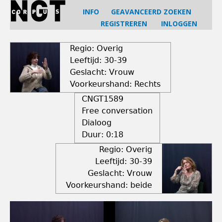
Jump
INFO
GEAVANCEERD ZOEKEN
to
REGISTREREN
INLOGGEN
navigation
Back
to
Regio: Overig
top
Leeftijd: 30-39
Geslacht: Vrouw
Voorkeurshand: Rechts
CNGT1589
Free conversation
Dialoog
Duur:
0:18
Regio: Overig
Leeftijd: 30-39
Geslacht: Vrouw
Voorkeurshand: beide