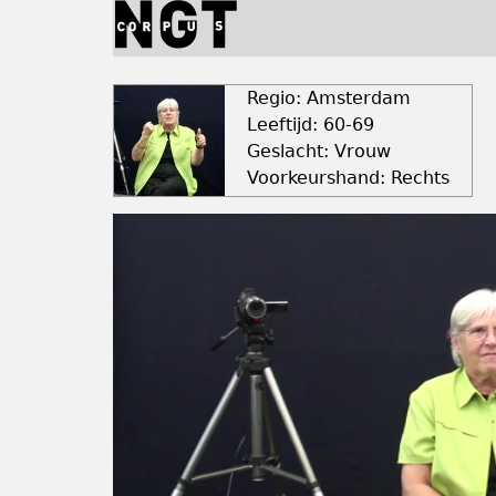
Jump
to
navigation
Back
to
Regio: Amsterdam
top
Leeftijd: 60-69
Geslacht: Vrouw
Voorkeurshand: Rechts