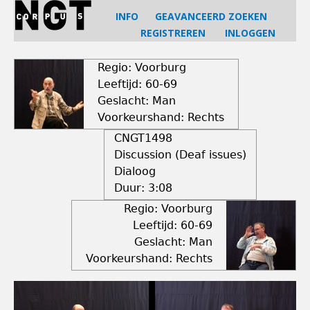
Jump
INFO
GEAVANCEERD ZOEKEN
to
REGISTREREN
INLOGGEN
navigation
Back
to
Regio: Voorburg
top
Leeftijd: 60-69
Geslacht: Man
Voorkeurshand: Rechts
CNGT1498
Discussion (Deaf issues)
Dialoog
Duur:
3:08
Regio: Voorburg
Leeftijd: 60-69
Geslacht: Man
Voorkeurshand: Rechts