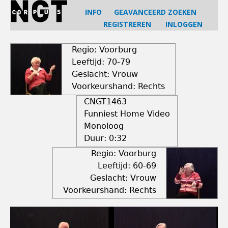
Jump
INFO
GEAVANCEERD ZOEKEN
to
REGISTREREN
INLOGGEN
navigation
Back
to
Regio: Voorburg
top
Leeftijd: 70-79
Geslacht: Vrouw
Voorkeurshand: Rechts
CNGT1463
Funniest Home Video
Monoloog
Duur:
0:32
Regio: Voorburg
Leeftijd: 60-69
Geslacht: Vrouw
Voorkeurshand: Rechts