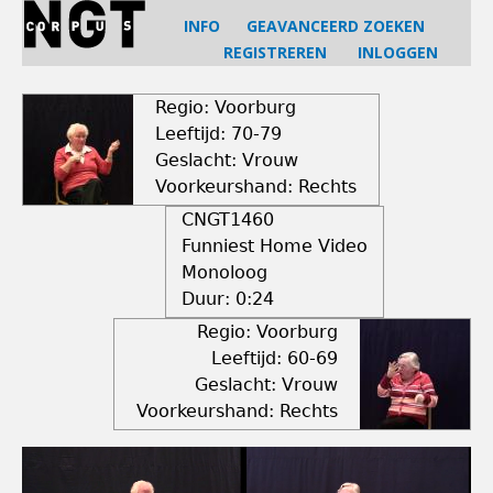
Jump
INFO
GEAVANCEERD ZOEKEN
to
REGISTREREN
INLOGGEN
navigation
Back
to
Regio: Voorburg
top
Leeftijd: 70-79
Geslacht: Vrouw
Voorkeurshand: Rechts
CNGT1460
Funniest Home Video
Monoloog
Duur:
0:24
Regio: Voorburg
Leeftijd: 60-69
Geslacht: Vrouw
Voorkeurshand: Rechts