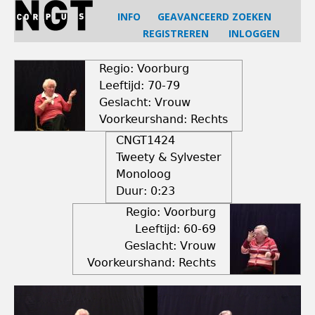
Jump
INFO
GEAVANCEERD ZOEKEN
to
REGISTREREN
INLOGGEN
navigation
Back
to
Regio: Voorburg
top
Leeftijd: 70-79
Geslacht: Vrouw
Voorkeurshand: Rechts
CNGT1424
Tweety & Sylvester
Monoloog
Duur:
0:23
Regio: Voorburg
Leeftijd: 60-69
Geslacht: Vrouw
Voorkeurshand: Rechts