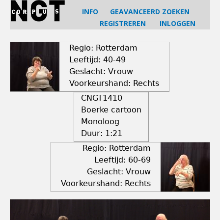
Jump
INFO
GEAVANCEERD ZOEKEN
to
REGISTREREN
INLOGGEN
navigation
Back
to
Regio: Rotterdam
top
Leeftijd: 40-49
Geslacht: Vrouw
Voorkeurshand: Rechts
CNGT1410
Boerke cartoon
Monoloog
Duur:
1:21
Regio: Rotterdam
Leeftijd: 60-69
Geslacht: Vrouw
Voorkeurshand: Rechts