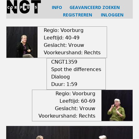
Jump
INFO
GEAVANCEERD ZOEKEN
to
REGISTREREN
INLOGGEN
navigation
Back
to
Regio: Voorburg
top
Leeftijd: 40-49
Geslacht: Vrouw
Voorkeurshand: Rechts
CNGT1359
Spot the differences
Dialoog
Duur:
1:59
Regio: Voorburg
Leeftijd: 60-69
Geslacht: Vrouw
Voorkeurshand: Rechts