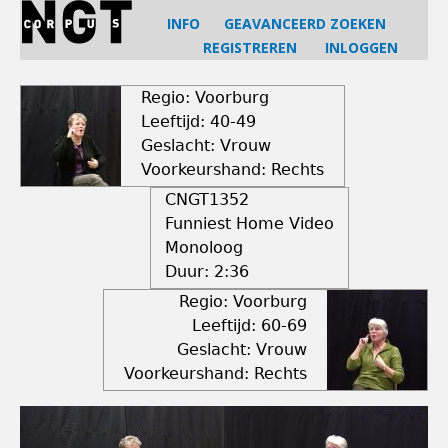
Jump
INFO
GEAVANCEERD ZOEKEN
to
REGISTREREN
INLOGGEN
navigation
Back
to
Regio: Voorburg
top
Leeftijd: 40-49
Geslacht: Vrouw
Voorkeurshand: Rechts
CNGT1352
Funniest Home Video
Monoloog
Duur:
2:36
Regio: Voorburg
Leeftijd: 60-69
Geslacht: Vrouw
Voorkeurshand: Rechts