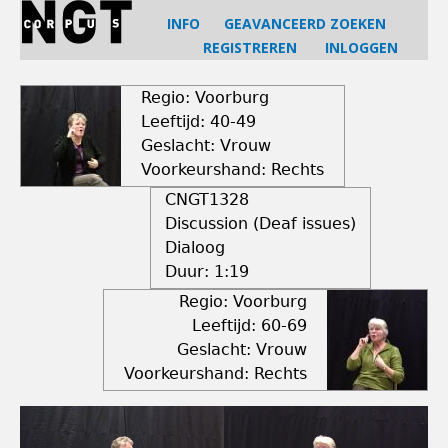
Jump
INFO
GEAVANCEERD ZOEKEN
to
REGISTREREN
INLOGGEN
navigation
Back
to
Regio: Voorburg
top
Leeftijd: 40-49
Geslacht: Vrouw
Voorkeurshand: Rechts
CNGT1328
Discussion (Deaf issues)
Dialoog
Duur:
1:19
Regio: Voorburg
Leeftijd: 60-69
Geslacht: Vrouw
Voorkeurshand: Rechts