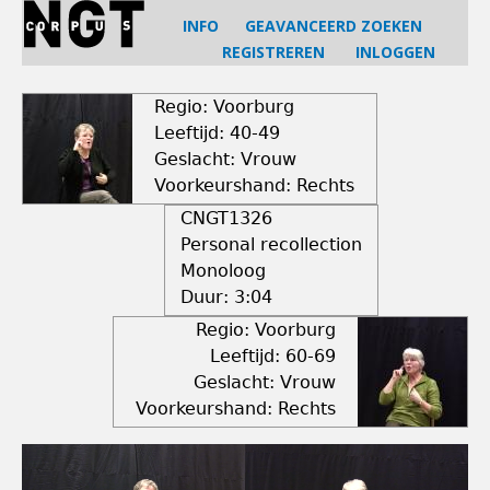
Jump
INFO
GEAVANCEERD ZOEKEN
to
REGISTREREN
INLOGGEN
navigation
Back
to
Regio: Voorburg
top
Leeftijd: 40-49
Geslacht: Vrouw
Voorkeurshand: Rechts
CNGT1326
Personal recollection
Monoloog
Duur:
3:04
Regio: Voorburg
Leeftijd: 60-69
Geslacht: Vrouw
Voorkeurshand: Rechts