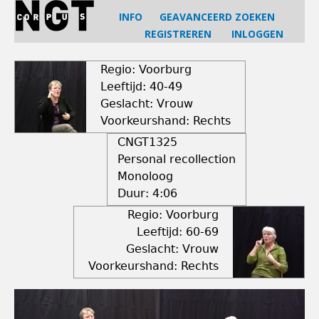
Jump
INFO
GEAVANCEERD ZOEKEN
to
REGISTREREN
INLOGGEN
navigation
Back
to
Regio: Voorburg
top
Leeftijd: 40-49
Geslacht: Vrouw
Voorkeurshand: Rechts
CNGT1325
Personal recollection
Monoloog
Duur:
4:06
Regio: Voorburg
Leeftijd: 60-69
Geslacht: Vrouw
Voorkeurshand: Rechts