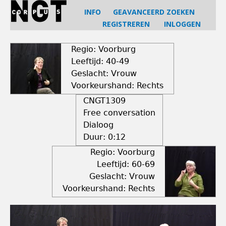
Jump
INFO
GEAVANCEERD ZOEKEN
to
REGISTREREN
INLOGGEN
navigation
Back
to
Regio: Voorburg
top
Leeftijd: 40-49
Geslacht: Vrouw
Voorkeurshand: Rechts
CNGT1309
Free conversation
Dialoog
Duur:
0:12
Regio: Voorburg
Leeftijd: 60-69
Geslacht: Vrouw
Voorkeurshand: Rechts