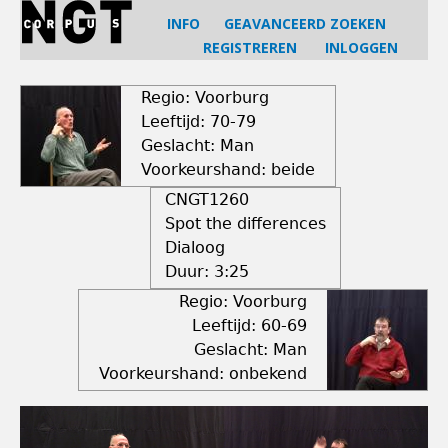
Jump
INFO
GEAVANCEERD ZOEKEN
to
REGISTREREN
INLOGGEN
navigation
Back
to
Regio: Voorburg
top
Leeftijd: 70-79
Geslacht: Man
Voorkeurshand: beide
CNGT1260
Spot the differences
Dialoog
Duur:
3:25
Regio: Voorburg
Leeftijd: 60-69
Geslacht: Man
Voorkeurshand: onbekend