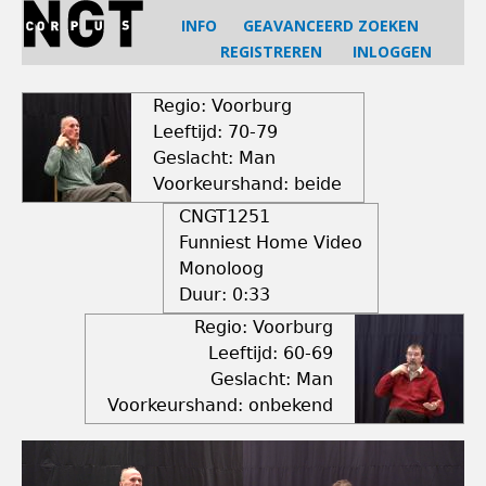
Jump
INFO
GEAVANCEERD ZOEKEN
to
REGISTREREN
INLOGGEN
navigation
Back
to
Regio: Voorburg
top
Leeftijd: 70-79
Geslacht: Man
Voorkeurshand: beide
CNGT1251
Funniest Home Video
Monoloog
Duur:
0:33
Regio: Voorburg
Leeftijd: 60-69
Geslacht: Man
Voorkeurshand: onbekend