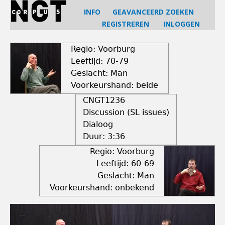
Jump
INFO
GEAVANCEERD ZOEKEN
to
REGISTREREN
INLOGGEN
navigation
Back
to
Regio: Voorburg
top
Leeftijd: 70-79
Geslacht: Man
Voorkeurshand: beide
CNGT1236
Discussion (SL issues)
Dialoog
Duur:
3:36
Regio: Voorburg
Leeftijd: 60-69
Geslacht: Man
Voorkeurshand: onbekend