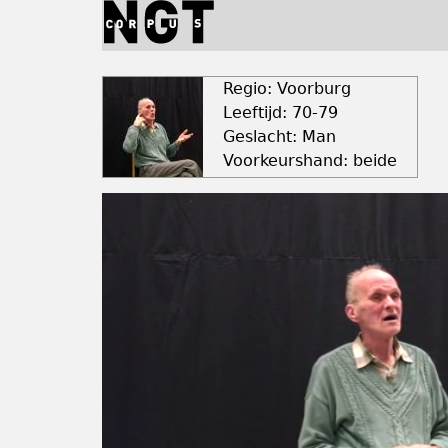
Jump
to
navigation
Back
to
Regio: Voorburg
top
Leeftijd: 70-79
Geslacht: Man
Voorkeurshand: beide