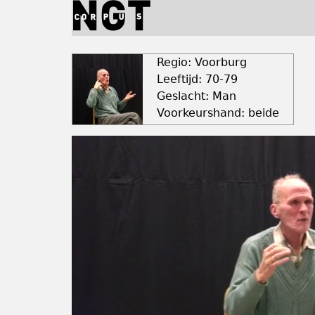
Jump
to
navigation
Back
to
Regio: Voorburg
top
Leeftijd: 70-79
Geslacht: Man
Voorkeurshand: beide