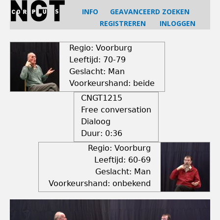
Jump
INFO
GEAVANCEERD ZOEKEN
to
REGISTREREN
INLOGGEN
navigation
Back
to
Regio: Voorburg
top
Leeftijd: 70-79
Geslacht: Man
Voorkeurshand: beide
CNGT1215
Free conversation
Dialoog
Duur:
0:36
Regio: Voorburg
Leeftijd: 60-69
Geslacht: Man
Voorkeurshand: onbekend