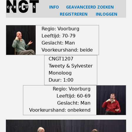
Jump
INFO
GEAVANCEERD ZOEKEN
to
REGISTREREN
INLOGGEN
navigation
Back
to
Regio: Voorburg
top
Leeftijd: 70-79
Geslacht: Man
Voorkeurshand: beide
CNGT1207
Tweety & Sylvester
Monoloog
Duur:
1:00
Regio: Voorburg
Leeftijd: 60-69
Geslacht: Man
Voorkeurshand: onbekend