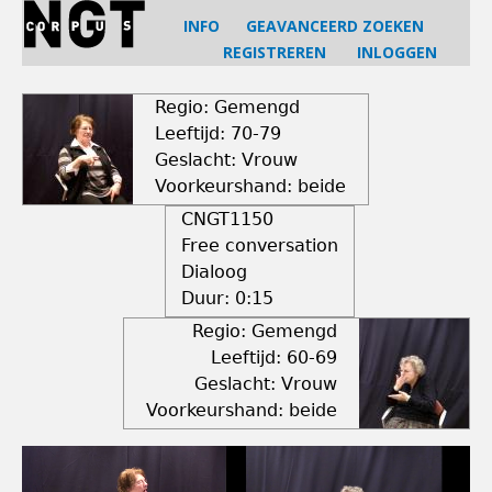
Jump
INFO
GEAVANCEERD ZOEKEN
to
REGISTREREN
INLOGGEN
navigation
Back
to
Regio: Gemengd
top
Leeftijd: 70-79
Geslacht: Vrouw
Voorkeurshand: beide
CNGT1150
Free conversation
Dialoog
Duur:
0:15
Regio: Gemengd
Leeftijd: 60-69
Geslacht: Vrouw
Voorkeurshand: beide