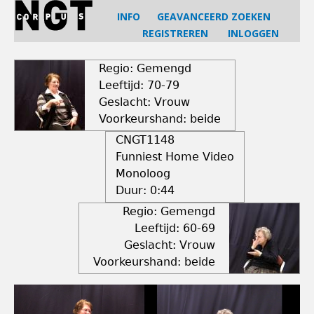
Jump
INFO
GEAVANCEERD ZOEKEN
to
REGISTREREN
INLOGGEN
navigation
Back
to
Regio: Gemengd
top
Leeftijd: 70-79
Geslacht: Vrouw
Voorkeurshand: beide
CNGT1148
Funniest Home Video
Monoloog
Duur:
0:44
Regio: Gemengd
Leeftijd: 60-69
Geslacht: Vrouw
Voorkeurshand: beide