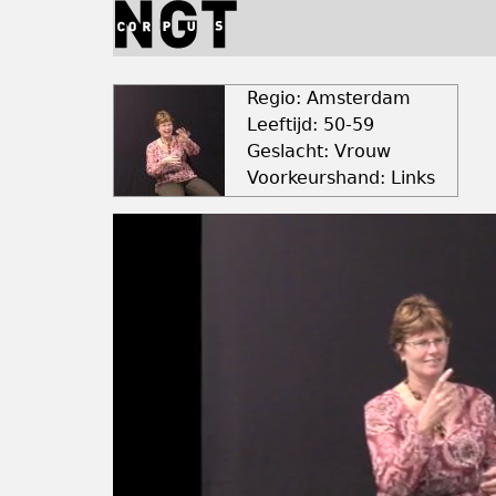
Jump
to
navigation
Back
to
Regio: Amsterdam
top
Leeftijd: 50-59
Geslacht: Vrouw
Voorkeurshand: Links