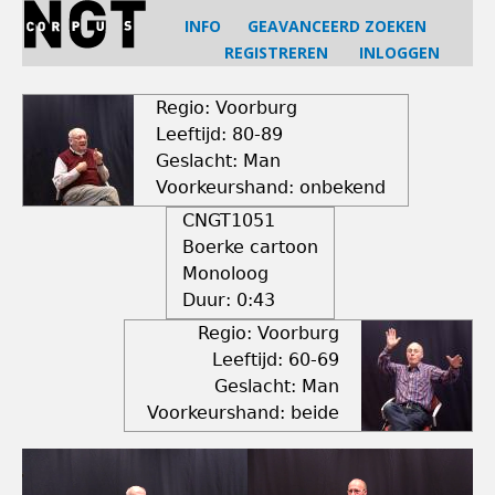
Jump
INFO
GEAVANCEERD ZOEKEN
to
REGISTREREN
INLOGGEN
navigation
Back
to
Regio: Voorburg
top
Leeftijd: 80-89
Geslacht: Man
Voorkeurshand: onbekend
CNGT1051
Boerke cartoon
Monoloog
Duur:
0:43
Regio: Voorburg
Leeftijd: 60-69
Geslacht: Man
Voorkeurshand: beide