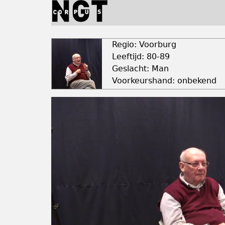
Jump
to
navigation
Back
to
Regio: Voorburg
top
Leeftijd: 80-89
Geslacht: Man
Voorkeurshand: onbekend