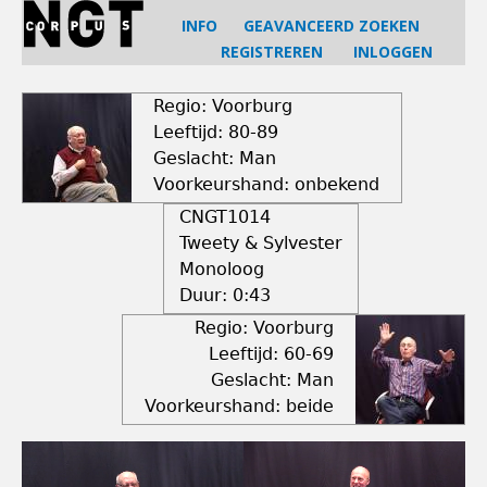
Jump
INFO
GEAVANCEERD ZOEKEN
to
REGISTREREN
INLOGGEN
navigation
Back
to
Regio: Voorburg
top
Leeftijd: 80-89
Geslacht: Man
Voorkeurshand: onbekend
CNGT1014
Tweety & Sylvester
Monoloog
Duur:
0:43
Regio: Voorburg
Leeftijd: 60-69
Geslacht: Man
Voorkeurshand: beide