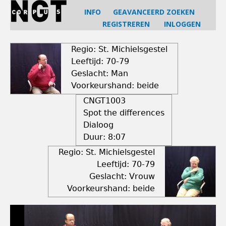
Jump
INFO
GEAVANCEERD ZOEKEN
to
REGISTREREN
INLOGGEN
navigation
Back
to
Regio: St. Michielsgestel
top
Leeftijd: 70-79
Geslacht: Man
Voorkeurshand: beide
CNGT1003
Spot the differences
Dialoog
Duur:
8:07
Regio: St. Michielsgestel
Leeftijd: 70-79
Geslacht: Vrouw
Voorkeurshand: beide