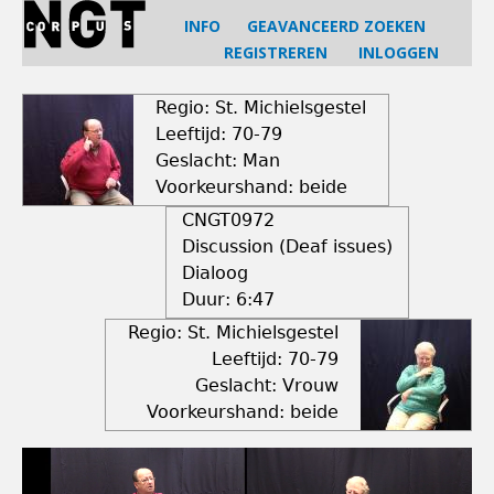
Jump
INFO
GEAVANCEERD ZOEKEN
to
REGISTREREN
INLOGGEN
navigation
Back
to
Regio: St. Michielsgestel
top
Leeftijd: 70-79
Geslacht: Man
Voorkeurshand: beide
CNGT0972
Discussion (Deaf issues)
Dialoog
Duur:
6:47
Regio: St. Michielsgestel
Leeftijd: 70-79
Geslacht: Vrouw
Voorkeurshand: beide