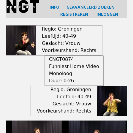
Jump
INFO
GEAVANCEERD ZOEKEN
to
REGISTREREN
INLOGGEN
navigation
Back
to
Regio: Groningen
top
Leeftijd: 40-49
Geslacht: Vrouw
Voorkeurshand: Rechts
CNGT0874
Funniest Home Video
Monoloog
Duur:
0:26
Regio: Groningen
Leeftijd: 40-49
Geslacht: Vrouw
Voorkeurshand: Rechts