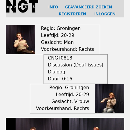
Jump
INFO
GEAVANCEERD ZOEKEN
to
REGISTREREN
INLOGGEN
navigation
Back
to
Regio: Groningen
top
Leeftijd: 20-29
Geslacht: Man
Voorkeurshand: Rechts
CNGT0818
Discussion (Deaf issues)
Dialoog
Duur:
0:16
Regio: Groningen
Leeftijd: 20-29
Geslacht: Vrouw
Voorkeurshand: Rechts