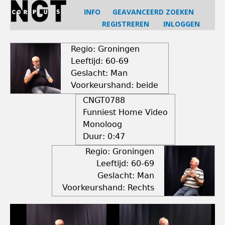
Jump
INFO
GEAVANCEERD ZOEKEN
to
REGISTREREN
INLOGGEN
navigation
Back
to
Regio: Groningen
top
Leeftijd: 60-69
Geslacht: Man
Voorkeurshand: beide
CNGT0788
Funniest Home Video
Monoloog
Duur:
0:47
Regio: Groningen
Leeftijd: 60-69
Geslacht: Man
Voorkeurshand: Rechts