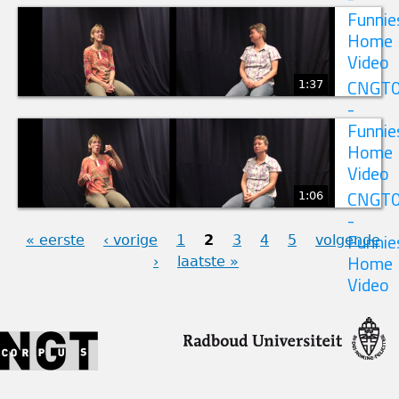
Funnie
Home
Video
1:37
CNGT
-
Funnie
Home
Video
1:06
CNGT
-
« eerste
‹ vorige
1
2
3
4
5
volgende
Funnie
›
laatste »
Home
PAGINA'S
Video