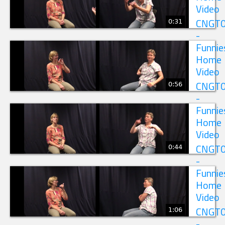
Video
0:31
CNGT
-
Funnie
Home
Video
0:56
CNGT
-
Funnie
Home
Video
0:44
CNGT
-
Funnie
Home
Video
1:06
CNGT
-