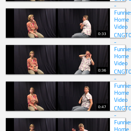
-
Funnie
Home
Video
0:33
CNGT
-
Funnie
Home
Video
0:36
CNGT
-
Funnie
Home
Video
0:47
CNGT
-
Funnie
Home