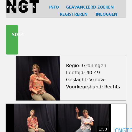
Jump
INFO
GEAVANCEERD ZOEKEN
to
REGISTREREN
INLOGGEN
navigation
Back
to
S034
top
Regio: Groningen
Leeftijd: 40-49
Geslacht: Vrouw
Voorkeurshand: Rechts
1:53
CNGT